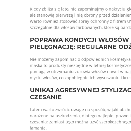
Kiedy zbliża się lato, nie zapominajmy o nakryciu gł
ale stanowią pierwszą linię obrony przed działanie
Warto również stosować spray ochronny z filtrem UV
szczególnie dla włosów farbowanych, które są bardz
POPRAWA KONDYCJI WŁOSÓW
PIELĘGNACJĘ: REGULARNE OD
Nie możemy zapominać o odpowiednich kosmetykach
maska to produkty niezbędne w letniej kosmetyczce. 
pomogą w utrzymaniu zdrowia włosów nawet w najg
myciu włosów, co zapobiegnie ich wysuszaniu i kru
UNIKAJ AGRESYWNEJ STYLIZAC
CZESANIE
Latem warto zwrócić uwagę na sposób, w jaki obcho
narażone na uszkodzenia, dlatego najlepiej pozwol
czesania; zamiast tego można użyć szerokozębnego g
łamania.