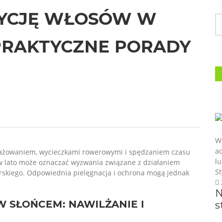
DYCJĘ WŁOSÓW W
 PRAKTYCZNE PORADY
W
ad
 z plażowaniem, wycieczkami rowerowymi i spędzaniem czasu
lu
ów lato może oznaczać wyzwania związane z działaniem
St
rskiego. Odpowiednia pielęgnacja i ochrona mogą jednak
N
 SŁOŃCEM: NAWILŻANIE I
s