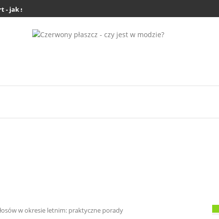
 jak się ubrać do pracy i na...
Czy buty na zimę powinny być większe?
łosów w okresie letnim: praktyczne porady