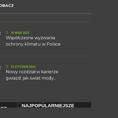
OBACZ
30 MAJA 2023
Współczesne wyzwania
ochrony klimatu w Polsce
25 STYCZNIA 2024
Nowy rozdział w karierze
gwiazd: jak świat mody...
ZOBACZ
ZOBACZ
JAK TRWAŁA ZMIANA
RNIEJSZE
NAWYKÓW PROWADZI DO
IEŻOWE W...
SUKCESU:...