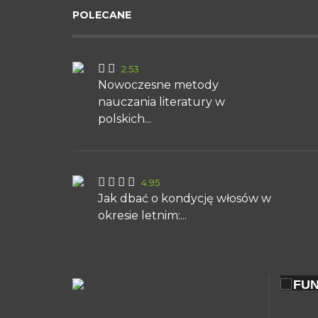
POLECANE
2.53
Nowoczesne metody
nauczania literatury w
polskich...
4.95
Jak dbać o kondycję włosów w
okresie letnim:...
ZOBACZ
ELEGANCJA I
FUNKCJONALNOŚĆ
KASZMIRU: HISTORIA...