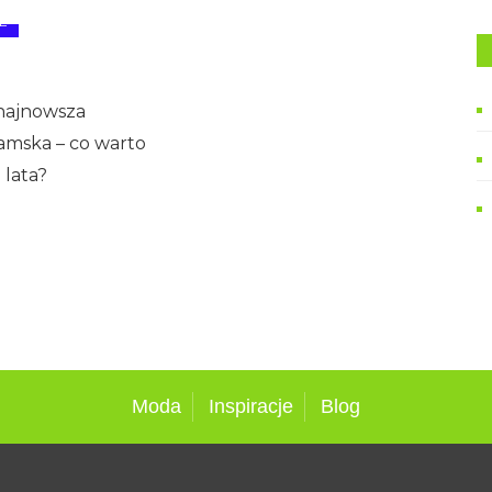
E
najnowsza
amska – co warto
 lata?
Moda
Inspiracje
Blog