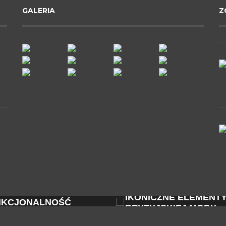
GALERIA
Z
ZOBACZ
JAKIE SĄ
IKONICZNE ELEMENTY
NAJPOPULA
BRYTYJSKIEJ MODY – OD...
SKLEPY ODZ