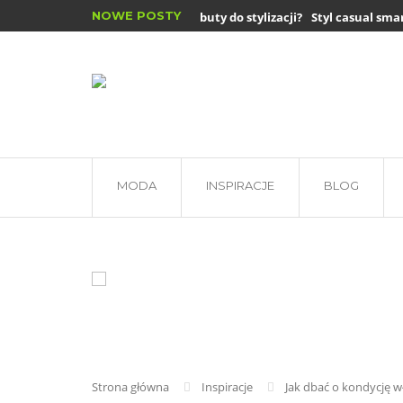
NOWE POSTY
Jak dobrać buty do stylizacji?
Styl casual smart -
Płaszcze zimowe damskie – jakie są...
MODA
INSPIRACJE
BLOG
Strona główna
Inspiracje
Jak dbać o kondycję w