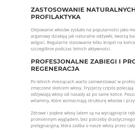
ZASTOSOWANIE NATURALNYCH
PROFILAKTYKA
Olejowanie włosów zyskało na popularności jako me
arganowy działają jak naturalne odżywki, tworzą b
wilgoci. Regularne stosowanie kilku kropel na koń
szczególnie podczas letnich aktywności.
PROFESJONALNE ZABIEGI I P
REGENERACJA
Po letnich miesiącach warto zainwestować w profes
zmęczone słońcem włosy. Fryzjerzy często polecają 
odżywiają włosy od nasady aż po same końce. Posz
witaminy, które wzmacniają strukturę włosów i prz
Zdrowe i piękne włosy latem są na wyciągnięcie ręk
promiennym wyglądem, bez potrzeby drastycznego s
pielęgnacyjną, która zadba o nasze włosy przez cały