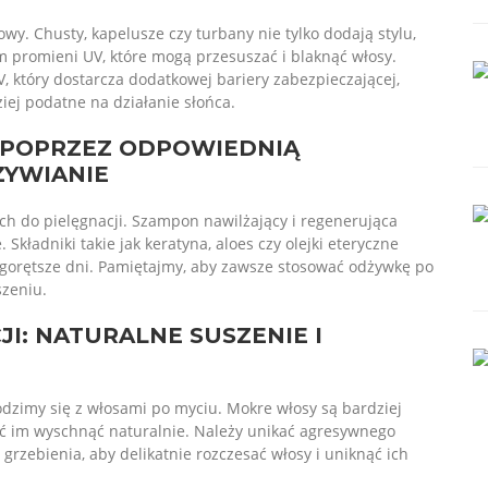
owy. Chusty, kapelusze czy turbany nie tylko dodają stylu,
m promieni UV, które mogą przesuszać i blaknąć włosy.
, który dostarcza dodatkowej bariery zabezpieczającej,
iej podatne na działanie słońca.
 POPRZEZ ODPOWIEDNIĄ
ŻYWIANIE
 do pielęgnacji. Szampon nawilżający i regenerująca
Składniki takie jak keratyna, aloes czy olejki eteryczne
orętsze dni. Pamiętajmy, aby zawsze stosować odżywkę po
szeniu.
JI: NATURALNE SUSZENIE I
dzimy się z włosami po myciu. Mokre włosy są bardziej
ić im wyschnąć naturalnie. Należy unikać agresywnego
rzebienia, aby delikatnie rozczesać włosy i uniknąć ich