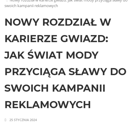
Nowy rozdział w karierze gwiazd: jak świat mody przyciąga sławy do
swoich kampanii reklamowych
NOWY ROZDZIAŁ W
KARIERZE GWIAZD:
JAK ŚWIAT MODY
PRZYCIĄGA SŁAWY DO
SWOICH KAMPANII
REKLAMOWYCH
25 STYCZNIA 2024