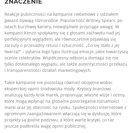
ZNACZENIE
Reakcje publiczności na kampanie reklamowe z udziałem
gwiazd bywają różnorodne. Popularność Britney Spears, po
latach burzliwej kariery, niewątpliwie przyciąga uwagę. W
kampanii Kenzo spotykamy się z głosami zachwytu nad jej
perfekcyjnym wyglądem, ale równocześnie pojawiają się
zarzuty o przesadny retusz i sztuczność. „Co się stało z jej
twarzą?” – pytania tego typu ilustrują emocje, jakie towarzyszą
ocenie celebrytów. Współczesny odbiorca domaga się nie
tylko doskonałego wyglądu, ale także autentyczności przekazu
i transparentności działań marketingowych.
Takie kampanie nie pozostają również obojętne wobec
eksperckiej opinii środowiska mody. Krytycy branżowi
analizują każdy krok marek, proponując własne wizje i oceny,
które mogą wpłynąć na globalne postrzeganie tożsamości
marki oraz jej obecność na rynku. Społeczności internetowe z
ogromnym zaangażowaniem włączają się w dyskusję, które
projekty są godne podziwu, a które warte krytyki, co raz
jeszcze podkreśla wagę opinii publicznej.