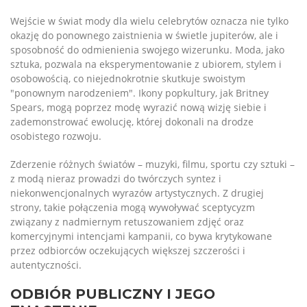
Wejście w świat mody dla wielu celebrytów oznacza nie tylko
okazję do ponownego zaistnienia w świetle jupiterów, ale i
sposobność do odmienienia swojego wizerunku. Moda, jako
sztuka, pozwala na eksperymentowanie z ubiorem, stylem i
osobowością, co niejednokrotnie skutkuje swoistym
"ponownym narodzeniem". Ikony popkultury, jak Britney
Spears, mogą poprzez modę wyrazić nową wizję siebie i
zademonstrować ewolucję, której dokonali na drodze
osobistego rozwoju.
Zderzenie różnych światów – muzyki, filmu, sportu czy sztuki –
z modą nieraz prowadzi do twórczych syntez i
niekonwencjonalnych wyrazów artystycznych. Z drugiej
strony, takie połączenia mogą wywoływać sceptycyzm
związany z nadmiernym retuszowaniem zdjęć oraz
komercyjnymi intencjami kampanii, co bywa krytykowane
przez odbiorców oczekujących większej szczerości i
autentyczności.
ODBIÓR PUBLICZNY I JEGO