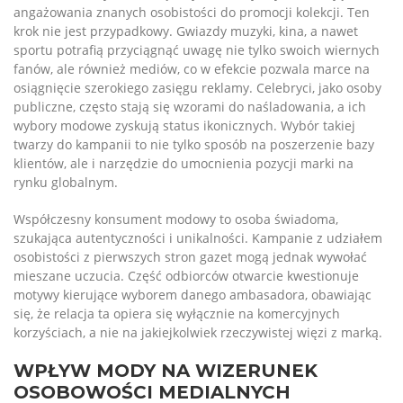
angażowania znanych osobistości do promocji kolekcji. Ten
krok nie jest przypadkowy. Gwiazdy muzyki, kina, a nawet
sportu potrafią przyciągnąć uwagę nie tylko swoich wiernych
fanów, ale również mediów, co w efekcie pozwala marce na
osiągnięcie szerokiego zasięgu reklamy. Celebryci, jako osoby
publiczne, często stają się wzorami do naśladowania, a ich
wybory modowe zyskują status ikonicznych. Wybór takiej
twarzy do kampanii to nie tylko sposób na poszerzenie bazy
klientów, ale i narzędzie do umocnienia pozycji marki na
rynku globalnym.
Współczesny konsument modowy to osoba świadoma,
szukająca autentyczności i unikalności. Kampanie z udziałem
osobistości z pierwszych stron gazet mogą jednak wywołać
mieszane uczucia. Część odbiorców otwarcie kwestionuje
motywy kierujące wyborem danego ambasadora, obawiając
się, że relacja ta opiera się wyłącznie na komercyjnych
korzyściach, a nie na jakiejkolwiek rzeczywistej więzi z marką.
WPŁYW MODY NA WIZERUNEK
OSOBOWOŚCI MEDIALNYCH