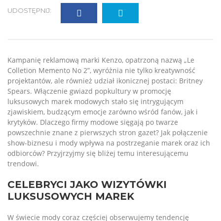
UDOSTĘPNIJ:
Kampanię reklamową marki Kenzo, opatrzoną nazwą „Le
Colletion Memento No 2”, wyróżnia nie tylko kreatywność
projektantów, ale również udział ikonicznej postaci: Britney
Spears. Włączenie gwiazd popkultury w promocję
luksusowych marek modowych stało się intrygującym
zjawiskiem, budzącym emocje zarówno wśród fanów, jak i
krytyków. Dlaczego firmy modowe sięgają po twarze
powszechnie znane z pierwszych stron gazet? Jak połączenie
show-biznesu i mody wpływa na postrzeganie marek oraz ich
odbiorców? Przyjrzyjmy się bliżej temu interesującemu
trendowi.
CELEBRYCI JAKO WIZYTÓWKI
LUKSUSOWYCH MAREK
W świecie mody coraz częściej obserwujemy tendencję