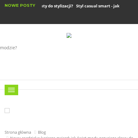
NOWE POSTY
Jak dobrać buty do stylizacji?
Styl casual smart - jak się ubrać d
Płaszcze zimowe damskie – jakie są...
Menu
Strona główna
Blog