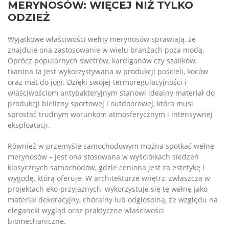
MERYNOSÓW: WIĘCEJ NIŻ TYLKO
ODZIEŻ
Wyjątkowe właściwości wełny merynosów sprawiają, że
znajduje ona zastosowanie w wielu branżach poza modą.
Oprócz popularnych swetrów, kardiganów czy szalików,
tkanina ta jest wykorzystywana w produkcji pościeli, koców
oraz mat do jogi. Dzięki swojej termoregulacyjności i
właściwościom antybakteryjnym stanowi idealny materiał do
produkcji bielizny sportowej i outdoorowej, która musi
sprostać trudnym warunkom atmosferycznym i intensywnej
eksploatacji.
Również w przemyśle samochodowym można spotkać wełnę
merynosów – jest ona stosowana w wyściółkach siedzeń
klasycznych samochodów, gdzie ceniona jest za estetykę i
wygodę, którą oferuje. W architekturze wnętrz, zwłaszcza w
projektach eko-przyjaznych, wykorzystuje się tę wełnę jako
materiał dekoracyjny, chóralny lub odgłosolną, ze względu na
elegancki wygląd oraz praktyczne właściwości
biomechaniczne.