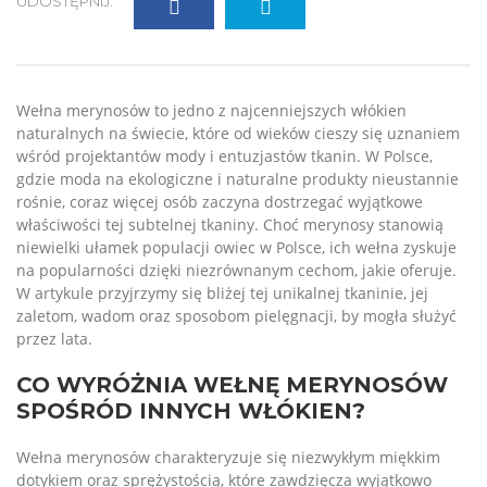
UDOSTĘPNIJ:
Wełna merynosów to jedno z najcenniejszych włókien
naturalnych na świecie, które od wieków cieszy się uznaniem
wśród projektantów mody i entuzjastów tkanin. W Polsce,
gdzie moda na ekologiczne i naturalne produkty nieustannie
rośnie, coraz więcej osób zaczyna dostrzegać wyjątkowe
właściwości tej subtelnej tkaniny. Choć merynosy stanowią
niewielki ułamek populacji owiec w Polsce, ich wełna zyskuje
na popularności dzięki niezrównanym cechom, jakie oferuje.
W artykule przyjrzymy się bliżej tej unikalnej tkaninie, jej
zaletom, wadom oraz sposobom pielęgnacji, by mogła służyć
przez lata.
CO WYRÓŻNIA WEŁNĘ MERYNOSÓW
SPOŚRÓD INNYCH WŁÓKIEN?
Wełna merynosów charakteryzuje się niezwykłym miękkim
dotykiem oraz sprężystością, które zawdzięcza wyjątkowo