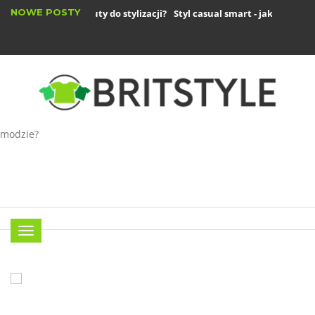
NOWE POSTY
Jak dobrać buty do stylizacji?
Styl casual smart - jak się ubrać d
Płaszcze zimowe damskie – jakie są...
Menu