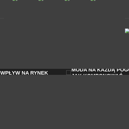
ZOBACZ
ZOBA
KLUZYWNE PERFUMY I
MODA NA KAŻDĄ POG
 WPŁYW NA RYNEK
JAK KOMPONOWAĆ...
Y W...