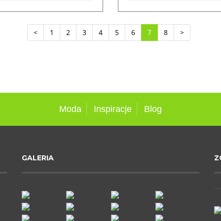
<
1
2
3
4
5
6
7
8
>
Moda
Inspiracje
Blog
GALERIA
Z