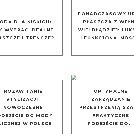
PONADCZASOWY U
ODA DLA NISKICH:
PŁASZCZA Z WEŁ
K WYBRAĆ IDEALNE
WIELBŁĄDZIEJ: LUK
ASZCZE I TRENCZE?
I FUNKCJONALNOŚĆ
ROZKWITANIE
OPTYMALNE
STYLIZACJI:
ZARZĄDZANIE
NOWOCZESNE
PRZESTRZENIĄ SZA
ODEJŚCIE DO MODY
PRAKTYCZNE
LICZNEJ W POLSCE
PODEJŚCIE DO...