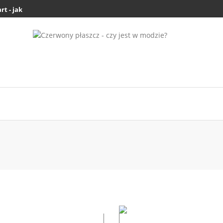
 - jak się ubrać do pracy i na...
Czy buty na zimę powinny być większ