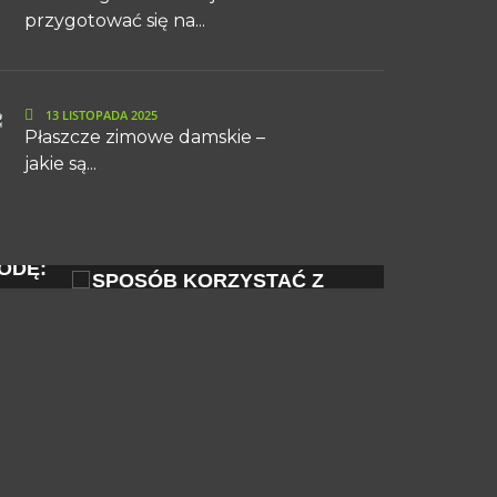
przygotować się na...
13 LISTOPADA 2025
Płaszcze zimowe damskie –
jakie są...
CZ
ZOBACZ
JAK W ODPOWIEDZIALNY
POLSKA 
ODĘ:
SPOSÓB KORZYSTAĆ Z
KRAWIEC
MODY...
REFLEKT