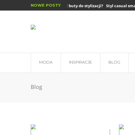
NOWE POSTY
Jak dobrać buty do stylizacji?
Styl casual smart
Płaszcze zimowe damskie – jakie są...
MODA
INSPIRACJE
BLOG
Blog